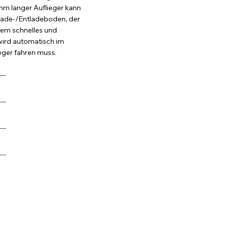
 mm langer Auflieger kann
 Lade-/Entladeboden, der
tem schnelles und
wird automatisch im
ieger fahren muss.