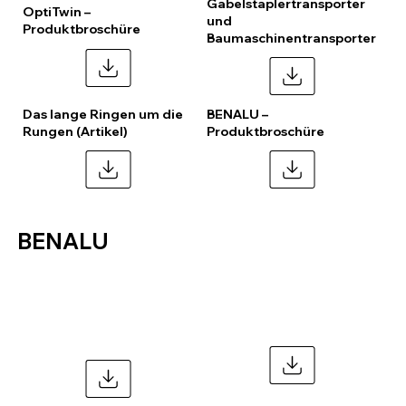
Gabelstaplertransporter
OptiTwin –
und
Produktbroschüre
Baumaschinentransporter
Das lange Ringen um die
BENALU –
Rungen (Artikel)
Produktbroschüre
BENALU
Flyer
Flyer Siderale
TimberLiner