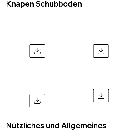
Knapen Schubboden
Tipp A – Wiese
Knapen Trailers
GmbH
– Powersheet
Ersatzteilekatal
Druckfilter ET
og Knapen
Liste
Trailers
Nützliches und Allgemeines