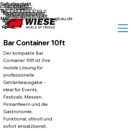
Sofortkontakt
z
Impressum
Compliance -
tz
Impressum
Compliance -
Tel.:
+49 5704 1799 0
Widerrufsbelehrun
Hinweisgebersyste
Widerrufsbelehrun
Hinweisgebersyste
Mail:
info@wiese-fahrzeugbau.de
g
Cookies
m
g
Cookies
m
Bar Container 10ft
Der kompakte Bar
Container 10ft ist Ihre
mobile Lösung für
professionelle
Getränkeausgabe -
ideal für Events,
Festivals, Messen,
Firmanfeiern und die
Gastronomie,
Funktional, stilvoll und
sofort einsatzbereit.