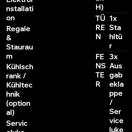
H)
nstallati
on
TÜ
1x
RE
Sta
Regale
N
hltü
&
r
Staurau
m
FE
3x
NS
Aus
Kühlsch
TE
gab
rank /
R
ekla
Kühltec
ppe
hnik
/
(option
Ser
al)
vice
Servic
luke