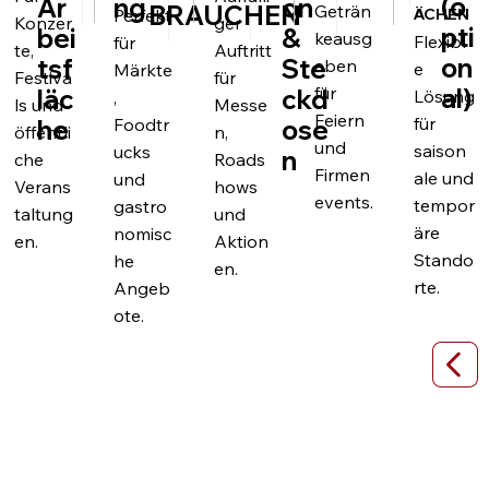
(o
ng
on
Ar
BRAUCHEN
Geträn
ÄCHEN
Perfekt
Konzer
ger
pti
&
bei
keausg
Flexibl
für
te,
Auftritt
on
Ste
tsf
aben
e
Märkte
Festiva
für
für
al)
ckd
läc
Lösung
,
ls und
Messe
Feiern
für
ose
he
Foodtr
öffentli
n,
und
saison
ucks
n
che
Roads
Firmen
ale und
und
Verans
hows
events.
tempor
gastro
taltung
und
äre
nomisc
en.
Aktion
Stando
he
en.
rte.
Angeb
ote.
Bar Container 10ft