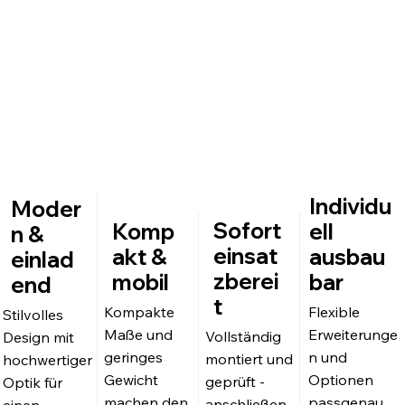
Hoch
Indi
Sch
werti
vid
nell
g
uell
verf
ausg
gep
ügb
ebau
lant
ar
t
Individu
Moder
Sofort
ell
Komp
n &
einsat
ausbau
akt &
einlad
zberei
bar
mobil
end
t
Flexible
Kompakte
Stilvolles
Erweiterunge
Maße und
Vollständig
Design mit
n und
geringes
montiert und
hochwertiger
Optionen
Gewicht
geprüft -
Optik für
passgenau
machen den
anschließen,