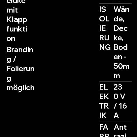
eluke
IS
Wän
mit
OL
de,
Klapp
IE
Dec
funkti
RU
ke,
on
NG
Bod
Brandin
en -
g /
50m
Folierun
m
g
EL
23
möglich
EK
0 V
TR
/ 16
IK
A
FA
Ant
RB
razi