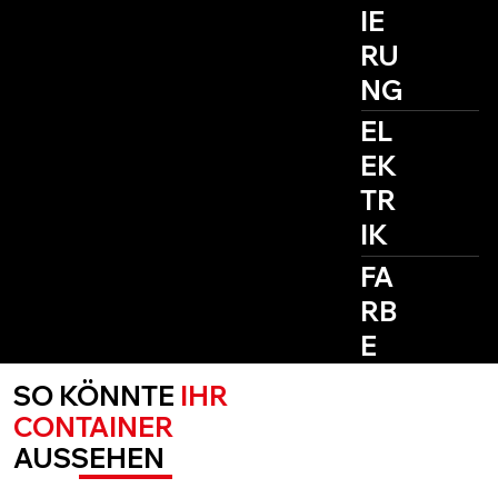
IE
RU
NG
EL
EK
TR
IK
FA
RB
E
SO KÖNNTE
IHR
CONTAINER
AUSSEHEN