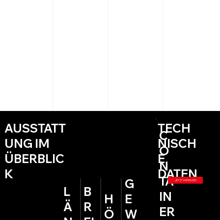
TECH
AUSSTATT
C
NISCH
UNG IM
O
E
ÜBERBLIC
N
DATEN
K
TA
G
JETZT ANFRAGEN
L
B
IN
H
E
Ä
R
ER
Ö
W