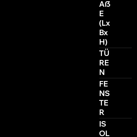
Aẞ
E
(Lx
Bx
H)
TÜ
RE
N
FE
NS
TE
R
IS
OL