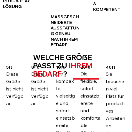
PLUG & PLAY
&
LÖSUNG
KOMPETENT
MASSGESCHN
EIDERTE A
USSTATTUNG
GENAU N
ACH IHREM B
EDARF
WELCHE GRÖẞE
PASST ZU
IHREM
10ft
20ft
5ft
8 ft
40ft
BEDARF
?
Die
Die
Diese
Diese
Sie
kompak
flexible,
Größe
Größe
brauche
te,
sofort
ist nicht
ist nicht
n viel
vielseitig
einsatzb
verfügb
verfügb
Platz für
e und
ereite
ar.
ar.
produkti
sofort
und
ves
einsatzb
komforta
Arbeiten
ereite
ble
an