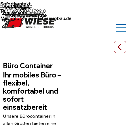
Sofortkontakt
z
Impressum
Compliance -
tz
Impressum
Compliance -
Tel.:
+49 5704 1799 0
Widerrufsbelehrun
Hinweisgebersyste
Widerrufsbelehrun
Hinweisgebersyste
Mail:
info@wiese-fahrzeugbau.de
g
Cookies
m
g
Cookies
m
Büro Container
Büro Container
Ihr mobiles Büro –
flexibel,
komfortabel und
sofort
einsatzbereit
Unsere Bürocontainer in
allen Größen bieten eine