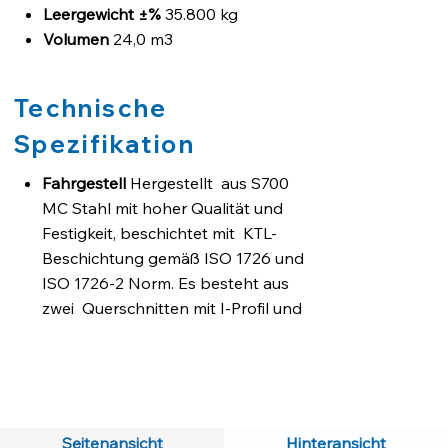
Leergewicht ±%
35.800 kg
Volumen
24,0 m3
Technische
Spezifikation
Fahrgestell
Hergestellt aus S700
MC Stahl mit hoher Qualität und
Festigkeit, beschichtet mit KTL-
Beschichtung gemäß ISO 1726 und
ISO 1726-2 Norm. Es besteht aus
zwei Querschnitten mit I-Profil und
ist mit den Haupt/-und
Königszapfenkonsolen verbunden.
Bremssystem
Zweileitungs-
Druckluft-Bremsanlage mit Wabco
EBS 2S/2M Antiblockiersystem
Seitenansicht
Hinteransicht