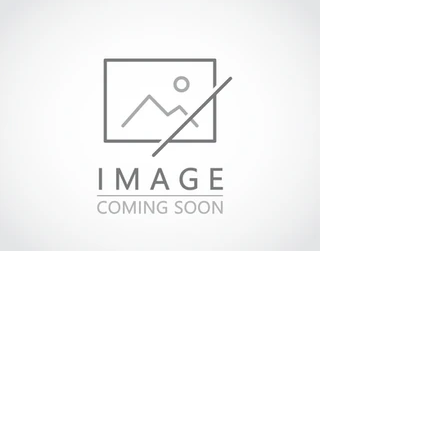
Frontinnenseite der Mulde sind an
den rechten und linken Ecken
Halterungen zur Verstärkung
enthalten. Durch diesen
Halterungen ist auch der Ein- und
Ausstieg in die Mulde möglich.
Hydrauliksystem
5-stufiger *
HYVA-Zylinder mit einer
Tragfähigkeit von 250 bar und
einem 2 m langen
Hydraulikschlauchanschluss mit 1
Durchmesser, der für die männliche
und weibliche Verbindung geeignet
ist, ist enthalten.