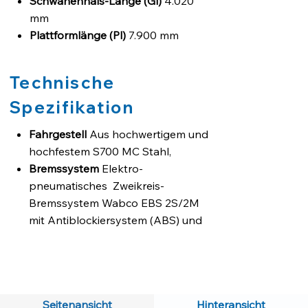
Schwanenhals-Länge (Gl)
4.020
mm
Plattformlänge (Pl)
7.900 mm
Verlängerung (Pe)
5.400 mm
Gesamtbreite (W)
2.540 mm
Technische
Beckenhöhe (Belastet)(Ph)
325 mm
Leergewicht ±%
316.650 kg
Spezifikation
Fahrgestell
Aus hochwertigem und
hochfestem S700 MC Stahl,
Bremssystem
Elektro-
pneumatisches Zweikreis-
Bremssystem Wabco EBS 2S/2M
mit Antiblockiersystem (ABS) und
Überrollschutz (RSS) gemäß
Regelung UN ECE R13
Reifengröße
245/70 R17.5
Achsen
12 Tonnen Kapazität BPW
Seitenansicht
Hinteransicht
Achsen mit Luftfederung und