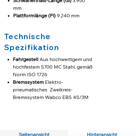
Schwanenhals-Länge (Gl)
3.950
mm
Plattformlänge (Pl)
9.240 mm
Gesamtbreite (W)
2.550 mm
Plattformhöhe (Ph)
875 mm
Technische
Leergewicht ±%
39.233 kg
Spezifikation
Fahrgestell
Aus hochwertigem und
hochfestem S700 MC Stahl, gemäß
Norm ISO 1726
Bremssystem
Elektro-
pneumatisches Zweikreis-
Bremssystem Wabco EBS 4S/3M
mit Antiblockiersystem (ABS) und
Neigungssteuersystem (RSS)
gemäß Regelung UN ECE R13
Reifengröße
Reifen der Grösse
Seitenansicht
Hinteransicht
245/70 R17.5 sind enthalten