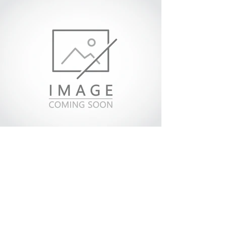
Aluminiumrampen
Lenkungstyp
2 x starre Achsen
vorne, 1 x Nachlauflenkachse
hinten