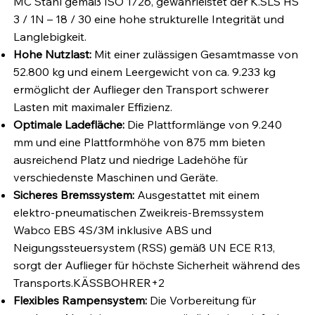
MC Stahl gemäß ISO 1726, gewährleistet der K.SLS HS
3 / 1N – 18 / 30 eine hohe strukturelle Integrität und
Langlebigkeit.
Hohe Nutzlast:
Mit einer zulässigen Gesamtmasse von
52.800 kg und einem Leergewicht von ca. 9.233 kg
ermöglicht der Auflieger den Transport schwerer
Lasten mit maximaler Effizienz.
Optimale Ladefläche:
Die Plattformlänge von 9.240
mm und eine Plattformhöhe von 875 mm bieten
ausreichend Platz und niedrige Ladehöhe für
verschiedenste Maschinen und Geräte.
Sicheres Bremssystem:
Ausgestattet mit einem
elektro-pneumatischen Zweikreis-Bremssystem
Wabco EBS 4S/3M inklusive ABS und
Neigungssteuersystem (RSS) gemäß UN ECE R13,
sorgt der Auflieger für höchste Sicherheit während des
Transports.
KÄSSBOHRER+2
Flexibles Rampensystem:
Die Vorbereitung für