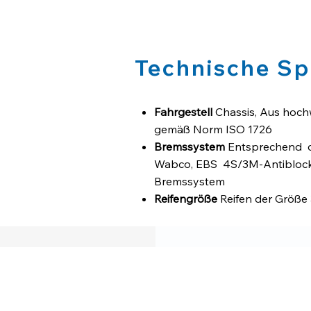
Technische Sp
Fahrgestell
Chassis, Aus hoc
gemäß Norm ISO 1726
Bremssystem
Entsprechend de
Wabco, EBS 4S/3M-Antiblocki
Bremssystem
Reifengröße
Reifen der Größe
Achsen
Luftfederung und Sc
Elektrische Anlage
Beleuchtung
Bolzenbuchsen gemäß Regel
Bodenbelag
2 mm Omega-Prof
Lenkungstyp
2 x starre Achs
Stirnwandtyp
Vorderplatte au