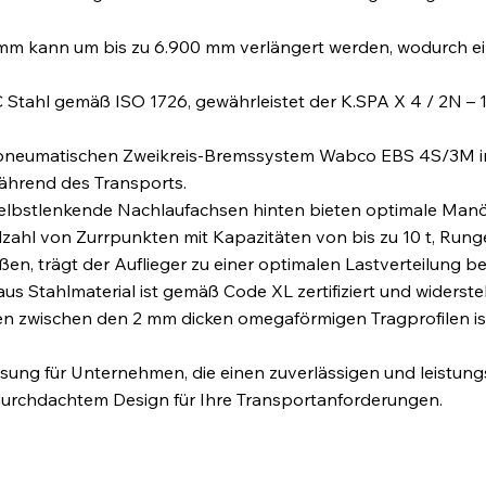
 mm kann um bis zu 6.900 mm verlängert werden, wodurch e
tahl gemäß ISO 1726, gewährleistet der K.SPA X 4 / 2N – 18 
o-pneumatischen Zweikreis-Bremssystem Wabco EBS 4S/3M 
ährend des Transports.​
elbstlenkende Nachlaufachsen hinten bieten optimale Manövr
elzahl von Zurrpunkten mit Kapazitäten von bis zu 10 t, Ru
, trägt der Auflieger zu einer optimalen Lastverteilung bei.
s Stahlmaterial ist gemäß Code XL zertifiziert und widersteh
 zwischen den 2 mm dicken omegaförmigen Tragprofilen ist 
Lösung für Unternehmen, die einen zuverlässigen und leistun
 durchdachtem Design für Ihre Transportanforderungen.