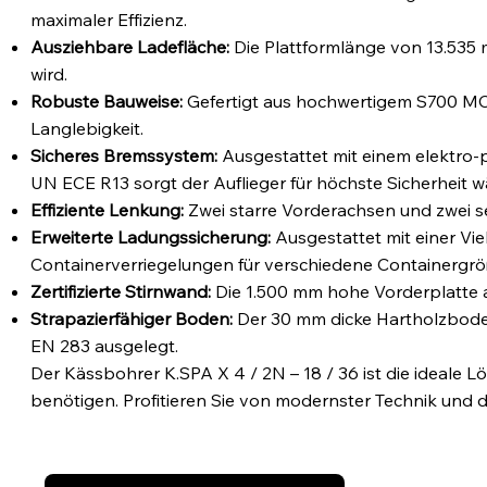
maximaler Effizienz.​
Ausziehbare Ladefläche:
Die Plattformlänge von 13.535
wird.​
Robuste Bauweise:
Gefertigt aus hochwertigem S700 MC S
Langlebigkeit.​
Sicheres Bremssystem:
Ausgestattet mit einem elektr
UN ECE R13 sorgt der Auflieger für höchste Sicherheit w
Effiziente Lenkung:
Zwei starre Vorderachsen und zwei s
Erweiterte Ladungssicherung:
Ausgestattet mit einer Vi
Containerverriegelungen für verschiedene Containergrößen
Zertifizierte Stirnwand:
Die 1.500 mm hohe Vorderplatte au
Strapazierfähiger Boden:
Der 30 mm dicke Hartholzboden
EN 283 ausgelegt.​
Der Kässbohrer K.SPA X 4 / 2N – 18 / 36 ist die ideale 
benötigen. Profitieren Sie von modernster Technik und