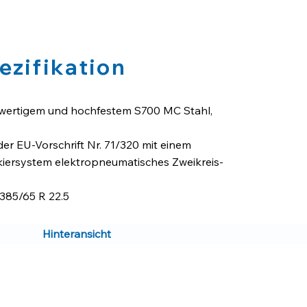
ezifikation
hwertigem und hochfestem S700 MC Stahl,
r EU-Vorschrift Nr. 71/320 mit einem
ersystem elektropneumatisches Zweikreis-
 385/65 R 22.5
heibenbremsen BPW Achsen mit
ssystem in 24 Volt mit 2 x 7 + 1 x 15
Hinteransicht
ung ECE 76/756/EEC
il verstärkter 30 mm Hartholzboden
en vorne, 2x Nachlauflenkachse hinten
s Stahlmaterial in Höhe 1.500 mm mit Code-