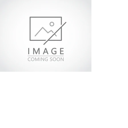
Kennzeichenbeleuchtung.
Bodenbelag
Der 135 mm dicke
Boden mit 3 mm starkem
Aluminium-Tropfenmuster
entspricht der Norm EN 283 und
ist beständig gegen 7.200 kg
Gabelstapler-Achslast. Boden mit
Spezialkreuzen verstärkt für
bessere Isolierung.
Allgemeiner Aufbautyp
Ausgestattet mit einer
hochisolierten 61 mm dicken
glasfaserverstärkten Polyester-
Sandwich-Seitenwandtechnologie
und Verbundverstärkungsteilen
zur Verbesserung der Festigkeit
der Seitenwände sowie einer