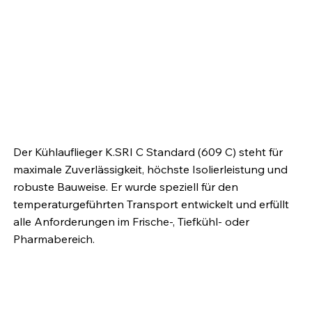
Kässbohrer K.SRI C 609 C – Der
robuste Kühlauflieger für
zuverlässige Frischelogistik
Der Kühlauflieger K.SRI C Standard (609 C) steht für
maximale Zuverlässigkeit, höchste Isolierleistung und
robuste Bauweise. Er wurde speziell für den
temperaturgeführten Transport entwickelt und erfüllt
alle Anforderungen im Frische‑, Tiefkühl‑ oder
Pharmabereich.