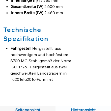
Innenlänge (Il)
13.385 mm
Gesamtbreite (W)
2.600 mm
Innere Breite (IW)
2.460 mm
Innere Höhe (IH)
2.650 mm
Leergewicht ±%
37.204 kg
Technische
Spezifikation
Fahrgestell
Hergestellt aus
hochwertigem und hochfestem
S700 MC-Stahl gemäß der Norm
ISO 1726. Hergestellt aus zwei
geschweißten Längsträgern in
u201eIu201c-Form mit
Querträgern in den erforderlichen
Abständen.
Bremssystem
Zweikreisiges
elektropneumatisches EBS 2S/2M-
Seitenansicht
Hinteransicht
Bremssystem der Marke Wabco mit