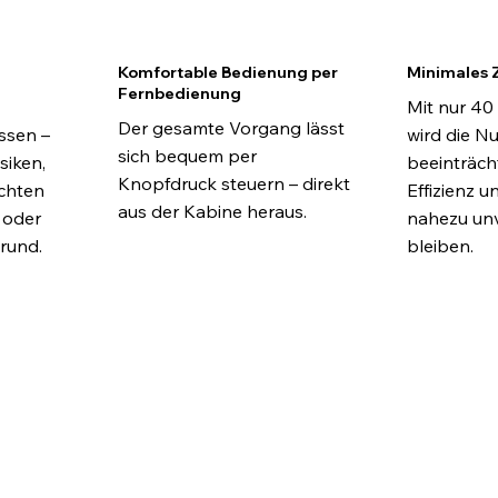
Komfortable Bedienung per
Minimales 
Fernbedienung
Mit nur 40
Der gesamte Vorgang lässt
ssen –
wird die N
sich bequem per
siken,
beeinträch
Knopfdruck steuern – direkt
chten
Effizienz 
aus der Kabine heraus.
 oder
nahezu un
rund.
bleiben.