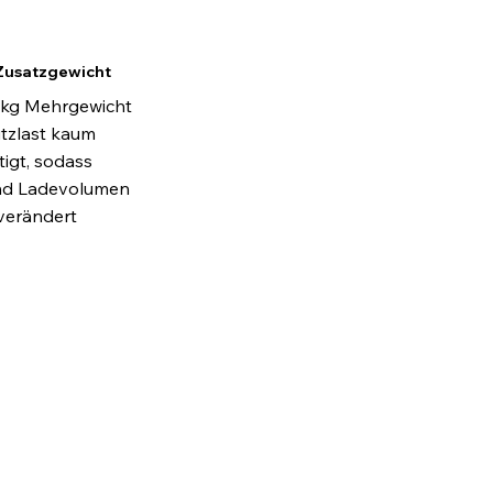
Zusatzgewicht
 kg Mehrgewicht
utzlast kaum
tigt, sodass
und Ladevolumen
verändert