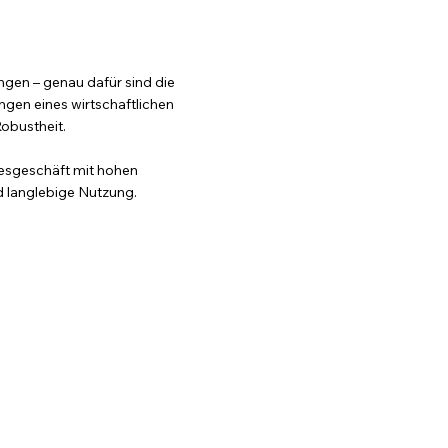
ngen – genau dafür sind die
gen eines wirtschaftlichen
obustheit.
agesgeschäft mit hohen
d langlebige Nutzung.