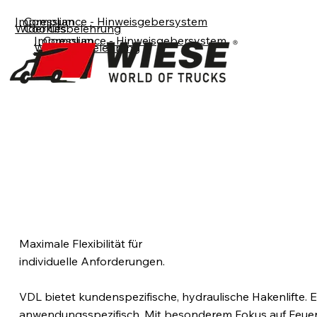
Impressum
Compliance - Hinweisgebersystem
Widerrufsbelehrung
Cookies
Impressum
Compliance - Hinweisgebersystem
Widerrufsbelehrung
Cookies
Haken-Lift / Abrollkipper
Maximale Flexibilität für
individuelle Anforderungen.
VDL bietet kundenspezifische, hydraulische Hakenlifte. Ef
anwendungsspezifisch. Mit besonderem Fokus auf Feuer