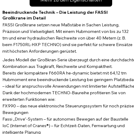
Beeindruckende Technik – Die Leistung der FASSI
Großkrane im Detail
FASSI Großkrane setzen neue Maßstäbe in Sachen Leistung,
Präzision und Vielseitigkeit. Mit einem Hubmoment von bis zu 132
tm und einer hydraulischen Reichweite von über 40 Metern (z. B.
beim F1750RL-HXP TECHNO) sind sie perfekt für schwere Einsätze
mit höchsten Anforderungen gerüstet.
Jedes Modell der Großkran-Serie überzeugt durch eine durchdacht
Kombination aus Tragkraft, Reichweite und Kompaktheit.
Bereits der kompaktere F660RA he-dynamic bietet mit 64,12 tm
Hubmoment eine beeindruckende Leistung bei geringem Platzbeda
– ideal für anspruchsvolle Anwendungen mit limitierter Aufstellfläche
Dank der hochmodernen TECHNO-Baureihe profitieren Sie von
erweiterten Funktionen wie:
FX990 – das neue elektronische Steuerungssystem für noch präzise
Bewegungen
Fassi „Drive“-System – für autonomes Bewegen auf der Baustelle
IoC (Internet of Cranes®) – für Echtzeit-Daten, Fernwartung und
intelligente Planung