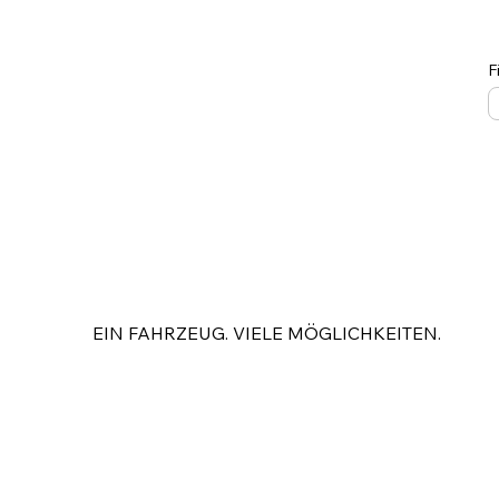
F
Volvo FH 500 6x4 mit
Fassi F545 RA 2.27
EIN FAHRZEUG. VIELE MÖGLICHKEITEN.
KRAN
FASSI F545 RA
2.27