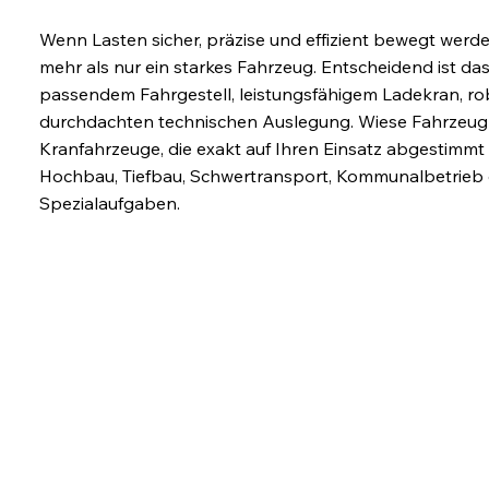
Transporteinsätze
Wenn Lasten sicher, präzise und effizient bewegt werd
mehr als nur ein starkes Fahrzeug. Entscheidend ist d
passendem Fahrgestell, leistungsfähigem Ladekran, r
durchdachten technischen Auslegung. Wiese Fahrzeug
Kranfahrzeuge, die exakt auf Ihren Einsatz abgestimmt s
Hochbau, Tiefbau, Schwertransport, Kommunalbetrieb o
Spezialaufgaben.
Mehr Leistung im
Mehr 
Alltag
Ihr T