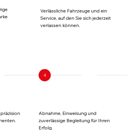
rige
Verlässliche Fahrzeuge und ein
arke
Service, auf den Sie sich jederzeit
verlassen können.
ranfahrzeug
4
4. Übergabe &
Einsatz
präzision
Abnahme, Einweisung und
nenten.
zuverlässige Begleitung für Ihren
Erfolg.