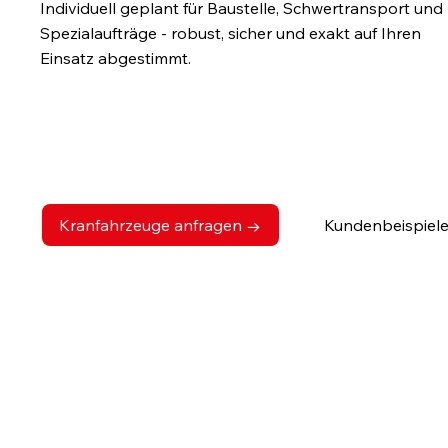
Individuell geplant für Baustelle, Schwertransport und
Spezialaufträge - robust, sicher und exakt auf Ihren
Einsatz abgestimmt.
Individuell
Für harte
aufgebaut
Dauereins
ätze
Kranfahrzeuge anfragen →
Kundenbeispiel
Individuelle Kranfahrzeuge 
anspruchsvolle Hebe- und