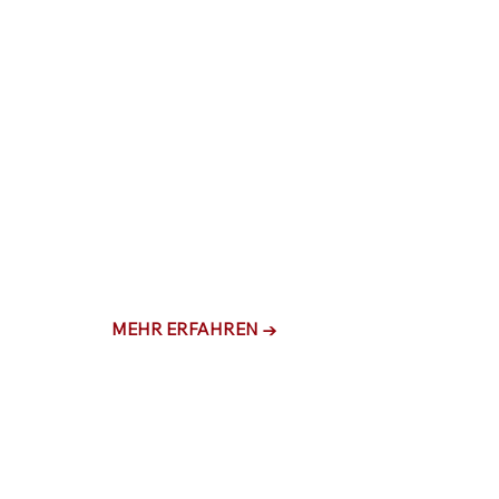
MAX.
HUBKAPAZITÄT
19.600 kg
NUTZLAST
ca. 12.000 kg
MEHR ERFAHREN →