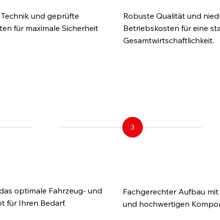
Technik und geprüfte
Robuste Qualität und nied
n für maximale Sicherheit
Betriebskosten für eine st
Gesamtwirtschaftlichkeit.
rderung zum einsatzfertigen K
3
hrzeugkonzept
3. Aufbau
ckeln
realisieren
 das optimale Fahrzeug- und
Fachgerechter Aufbau mit 
 für Ihren Bedarf.
und hochwertigen Kompo