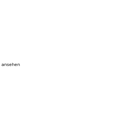
Mit
bewährte
n Partnern
e ansehen
für