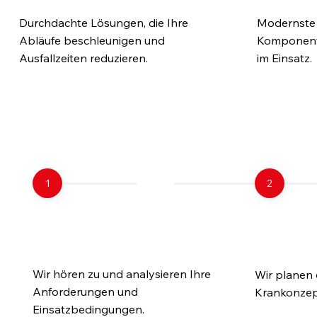
Durchdachte Lösungen, die Ihre
Modernste 
Abläufe beschleunigen und
Komponente
Ausfallzeiten reduzieren.
im Einsatz.
Von der Anfo
1
2
1. Einsatz
2. Fa
verstehen
entwi
Wir hören zu und analysieren Ihre
Wir planen
Anforderungen und
Krankonzept
Einsatzbedingungen.