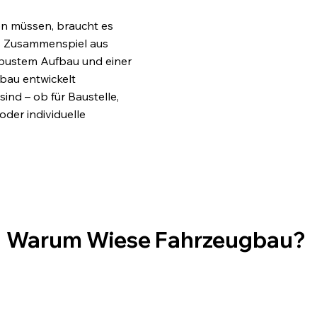
en müssen, braucht es
as Zusammenspiel aus
obustem Aufbau und einer
bau entwickelt
ind – ob für Baustelle,
der individuelle
Warum Wiese Fahrzeugbau?
Sicherheit für
Mehr
eam
Wirtschaftlic